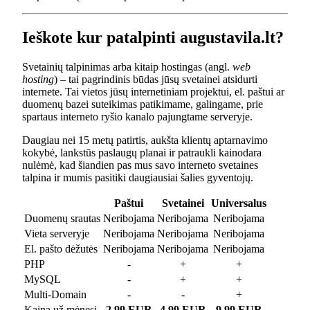
Ieškote kur patalpinti augustavila.lt?
Svetainių talpinimas arba kitaip hostingas (angl.
web
hosting
) – tai pagrindinis būdas jūsų svetainei atsidurti
internete. Tai vietos jūsų internetiniam projektui, el. paštui ar
duomenų bazei suteikimas patikimame, galingame, prie
spartaus interneto ryšio kanalo pajungtame serveryje.
Daugiau nei 15 metų patirtis, aukšta klientų aptarnavimo
kokybė, lankstūs paslaugų planai ir patraukli kainodara
nulėmė, kad šiandien pas mus savo interneto svetaines
talpina ir mumis pasitiki daugiausiai šalies gyventojų.
Paštui
Svetainei
Universalus
Duomenų srautas
Neribojama
Neribojama
Neribojama
Vieta serveryje
Neribojama
Neribojama
Neribojama
El. pašto dėžutės
Neribojama
Neribojama
Neribojama
PHP
-
+
+
MySQL
-
+
+
Multi-Domain
-
-
+
Kaina už mėnesį
2.99 EUR
4.99 EUR
9.99 EUR