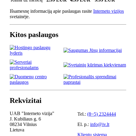
Išsamesnę informaciją apie paslaugas rasite
Interneto vizijos
svetainėje.
Kitos paslaugos
Rekvizitai
UAB "Interneto vizija"
Tel.:
(8~5) 2324444
J. Kubiliaus g. 6
08234 Vilnius
El. p.:
info@iv.lt
Lietuva
Klientų sistema